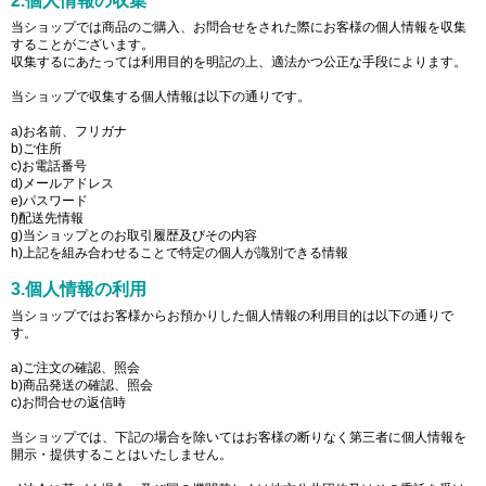
2.個人情報の収集
当ショップでは商品のご購入、お問合せをされた際にお客様の個人情報を収集
することがございます。
収集するにあたっては利用目的を明記の上、適法かつ公正な手段によります。
当ショップで収集する個人情報は以下の通りです。
a)お名前、フリガナ
b)ご住所
c)お電話番号
d)メールアドレス
e)パスワード
f)配送先情報
g)当ショップとのお取引履歴及びその内容
h)上記を組み合わせることで特定の個人が識別できる情報
3.個人情報の利用
当ショップではお客様からお預かりした個人情報の利用目的は以下の通りで
す。
a)ご注文の確認、照会
b)商品発送の確認、照会
c)お問合せの返信時
当ショップでは、下記の場合を除いてはお客様の断りなく第三者に個人情報を
開示・提供することはいたしません。