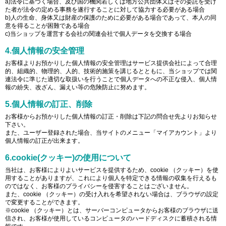
a)法令に基づく場合、及び国の機関若しくは地方公共団体又はその委託を受け
た者が法令の定める事務を遂行することに対して協力する必要がある場合
b)人の生命、身体又は財産の保護のために必要がある場合であって、本人の同
意を得ることが困難である場合
c)当ショップを運営する会社の関連会社で個人データを交換する場合
4.個人情報の安全管理
お客様よりお預かりした個人情報の安全管理はサービス提供会社によって合理
的、組織的、物理的、人的、技術的施策を講じるとともに、当ショップでは関
連法令に準じた適切な取扱いを行うことで個人データへの不正な侵入、個人情
報の紛失、改ざん、漏えい等の危険防止に努めます。
5.個人情報の訂正、削除
お客様からお預かりした個人情報の訂正・削除は下記の問合せ先よりお知らせ
下さい。
また、ユーザー登録された場合、当サイトのメニュー「マイアカウント」より
個人情報の訂正が出来ます。
6.cookie(クッキー)の使用について
当社は、お客様によりよいサービスを提供するため、cookie （クッキー）を使
用することがありますが、これにより個人を特定できる情報の収集を行えるも
のではなく、お客様のプライバシーを侵害することはございません。
また、cookie （クッキー）の受け入れを希望されない場合は、ブラウザの設定
で変更することができます。
※cookie （クッキー）とは、サーバーコンピュータからお客様のブラウザに送
信され、お客様が使用しているコンピュータのハードディスクに蓄積される情