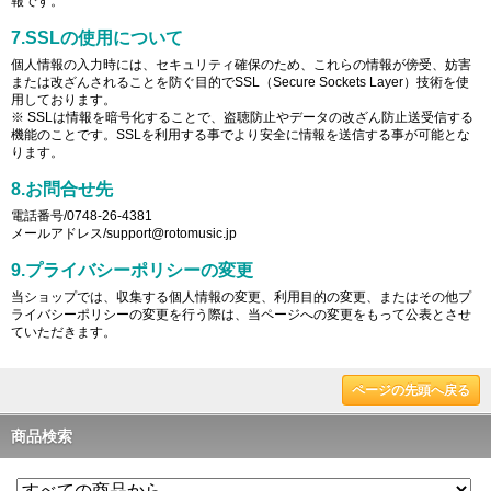
報です。
7.SSLの使用について
個人情報の入力時には、セキュリティ確保のため、これらの情報が傍受、妨害
または改ざんされることを防ぐ目的でSSL（Secure Sockets Layer）技術を使
用しております。
※ SSLは情報を暗号化することで、盗聴防止やデータの改ざん防止送受信する
機能のことです。SSLを利用する事でより安全に情報を送信する事が可能とな
ります。
8.お問合せ先
電話番号/0748-26-4381
メールアドレス/support@rotomusic.jp
9.プライバシーポリシーの変更
当ショップでは、収集する個人情報の変更、利用目的の変更、またはその他プ
ライバシーポリシーの変更を行う際は、当ページへの変更をもって公表とさせ
ていただきます。
ページの先頭へ戻る
商品検索