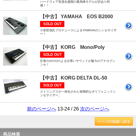
ハードウェア音源全盛期の最高峰モデルが訳あり特
価！！
【中古】 YAMAHA EOS B2000
SOLD OUT
小室哲哉氏プロデュースによるYAMAHAのシンセサイザ
ー！
【中古】 KORG Mono/Poly
SOLD OUT
圧巻の4VCOのよる分厚いサウンドが魅力のアナログシ
ンセ！
【中古】 KORG DELTA DL-50
SOLD OUT
ストリングスが一体化された画期的なポリフォニックシ
ンセサイザー。
前のページへ
13-24 / 26
次のページへ
ページの先頭へ戻る
商品検索