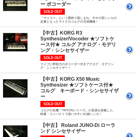
ー ボコーダー
SOLD OUT
「マイコー」という愛称で親しまれ、今や小型シンセの
定番となったマイクロコルグの兄弟機種！
【中古】KORG R3
Synthesizer/Vocoder ★ソフトケ
ース付★ コルグ アナログ・モデリ
ング・シンセサイザー
SOLD OUT
ライブに即戦力のボコーダー付きアナログ・モデリン
グ・シンセサイザー！
【中古】KORG X50 Music
Synthesizer ★ソフトケース付★
コルグ キーボード・シンセサイザ
ー
SOLD OUT
コルグの名機『TRITONシリーズ』の音源を搭載した、
軽量・コンパクトで扱いやすい61鍵シンセ！
【中古】 Roland JUNO-Di ローラ
ンド シンセサイザー