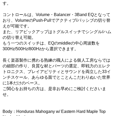
す。
コントロールは、Volume・Balancer・3Band EQとなって
おり、VolumeのPush-Pullでアクティブ/パッシブの切り替
えが可能です。
また、リアピックアップはトグルスイッチでシングル/ハム
の切り替え可能。
もう一つのスイッチは、EQのmiddleの中心周波数を
300Hz/500Hz/800Hzから選択できます。
長く楽器製作に携わる熟練の職人による個人工房ならでは
の細部の作り、良質な材とパーツの選定、即戦力のエレク
トロニクス、プレイアビリティとサウンドを両立した33イ
ンチスケール、あらゆる面でとことんこだわりぬいた世界
に1本だけのベース。
ご関心をお持ちの方は、是非お早めにご検討くださいま
せ。
Body：Honduras Mahogany w/ Eastern Hard Maple Top