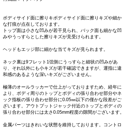
ボディサイド面に擦りキボディサイド面に擦りキズや細か
な打痕が点在しております。
トップ面は小さな凹みが若干見られ、バック面も細かな凹
みやうっすらとした擦りキズが見受けられます。
ヘッドもエッジ部に細かな当てキズが見られます。
ネック裏は9フレット1弦側にうっすらと細状の凹みがあ
り、それ以外にも小キズが若干確認できますが、運指に違
和感のあるような深いキズがございません。
極薄のオールラッカーで仕上がっておりますため、経年に
より、ボディ周りのトップとボディの張り合わせ部分やネ
ック指板の張り合わせ部分に0.05㎜以下の僅かな段差がご
ざいます。アウトプットジャック付近のトップとボディの
張り合わせ部分には太さ0.05mm程度の隙間がございます。
金属パーツはきれいな状態を維持しております。コントロ