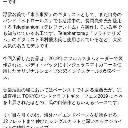
ーです。
浮雲名義で「東京事変」のギタリストとして、また自身の
バンド「ペトロールズ」でも活躍中の、長岡亮介氏が愛用
する Telephantom（テレファントム）を製作している事で
も知られている名工です。Telephantomは「フラチナリズ
ム」のギタリスト田村優太氏も使用されているなど、大変
人気のあるモデルです。
今回入荷したお品は、2019年にフルカスタムオーダーで製
作された、ボディ・バックにホンジュラスマホガニーを使
用したオリジナルシェイプの33インチスケールの5弦ベー
ス。
音楽活動の場においてはベーシストでもある遠藤氏が、完
成直後に TOKYOハンドクラフトギターフェス2019 に本器
を出展されたほどの、氏の自信作ともいえるベースです。
まず目を引くのは、海外ハイエンドベースを彷彿させる、
12フレットまで伸びたシングルカットと深いネックジョイ
ントの独特のシェイプ。