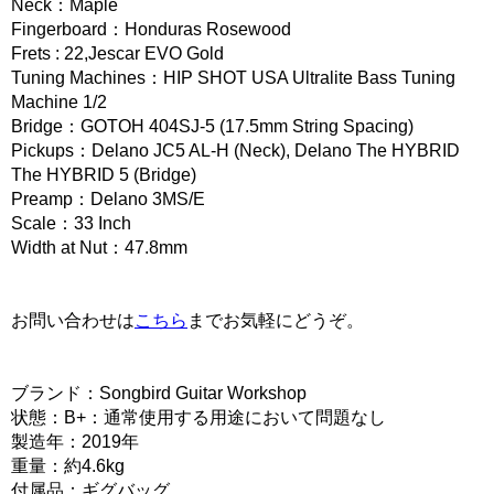
Neck：Maple
Fingerboard：Honduras Rosewood
Frets : 22,Jescar EVO Gold
Tuning Machines：HIP SHOT USA Ultralite Bass Tuning
Machine 1/2
Bridge：GOTOH 404SJ-5 (17.5mm String Spacing)
Pickups：Delano JC5 AL-H (Neck), Delano The HYBRID
The HYBRID 5 (Bridge)
Preamp：Delano 3MS/E
Scale：33 Inch
Width at Nut：47.8mm
お問い合わせは
こちら
までお気軽にどうぞ。
ブランド：Songbird Guitar Workshop
状態：B+：通常使用する用途において問題なし
製造年：2019年
重量：約4.6kg
付属品：ギグバッグ