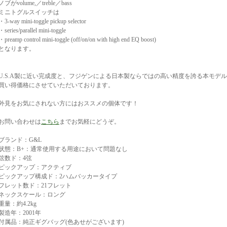
ノブがvolume,／treble／bass
ミニトグルスイッチは
・3-way mini-toggle pickup selector
・series/parallel mini-toggle
・preamp control mini-toggle (off/on/on with high end EQ boost)
となります。
U.S.A製に近い完成度と、フジゲンによる日本製ならではの高い精度を誇る本モデ
買い得価格にさせていただいております。
外見をお気にされない方にはおススメの個体です！
お問い合わせは
こちら
までお気軽にどうぞ。
ブランド：G&L
状態：B+：通常使用する用途において問題なし
弦数ド：4弦
ピックアップ：アクティブ
ピックアップ構成ド：2ハムバッカータイプ
フレット数ド：21フレット
ネックスケール：ロング
重量：約4.2kg
製造年：2001年
付属品：純正ギグバッグ(色あせがございます)