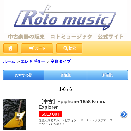
カート
検索
ホーム
＞
エレキギター
＞
変形タイプ
おすすめ順
価格順
新着順
1-6 / 6
【中古】Epiphone 1958 Korina
Explorer
SOLD OUT
定番人気モデル、エピフォン/コリーナ・エクスプローラ
ーが中古で入荷！！