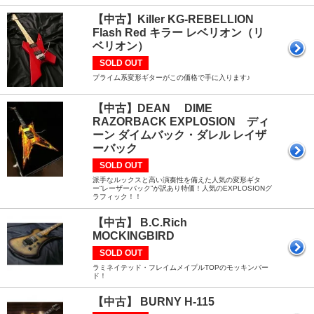
【中古】Killer KG-REBELLION
Flash Red キラー レベリオン（リ
ベリオン）
SOLD OUT
プライム系変形ギターがこの価格で手に入ります♪
【中古】DEAN DIME
RAZORBACK EXPLOSION ディ
ーン ダイムバック・ダレル レイザ
ーバック
SOLD OUT
派手なルックスと高い演奏性を備えた人気の変形ギタ
ー“レーザーバック”が訳あり特価！人気のEXPLOSIONグ
ラフィック！！
【中古】 B.C.Rich
MOCKINGBIRD
SOLD OUT
ラミネイテッド・フレイムメイプルTOPのモッキンバー
ド！
【中古】 BURNY H-115