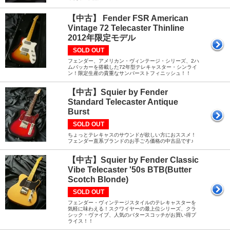
【中古】 Fender FSR American
Vintage 72 Telecaster Thinline
2012年限定モデル
SOLD OUT
フェンダー、アメリカン・ヴィンテージ・シリーズ、2ハ
ムバッカーを搭載した72年型テレキャスター・シンライ
ン！限定生産の貴重なサンバーストフィニッシュ！！
【中古】Squier by Fender
Standard Telecaster Antique
Burst
SOLD OUT
ちょっとテレキャスのサウンドが欲しい方におススメ！
フェンダー直系ブランドのお手ごろ価格の中古品です♪
【中古】Squier by Fender Classic
Vibe Telecaster '50s BTB(Butter
Scotch Blonde)
SOLD OUT
フェンダー・ヴィンテージスタイルのテレキャスターを
気軽に味わえる！スクワイヤーの最上位シリーズ、クラ
シック・ヴァイブ、人気のバタースコッチがお買い得プ
ライス！！