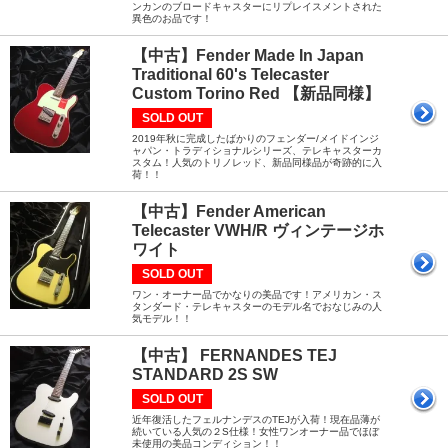
ンカンのブロードキャスターにリプレイスメントされた
異色のお品です！
【中古】Fender Made In Japan
Traditional 60's Telecaster
Custom Torino Red 【新品同様】
SOLD OUT
2019年秋に完成したばかりのフェンダー/メイドインジ
ャパン・トラディショナルシリーズ、テレキャスターカ
スタム！人気のトリノレッド、新品同様品が奇跡的に入
荷！！
【中古】Fender American
Telecaster VWH/R ヴィンテージホ
ワイト
SOLD OUT
ワン・オーナー品でかなりの美品です！アメリカン・ス
タンダード・テレキャスターのモデル名でおなじみの人
気モデル！！
【中古】 FERNANDES TEJ
STANDARD 2S SW
SOLD OUT
近年復活したフェルナンデスのTEJが入荷！現在品薄が
続いている人気の２S仕様！女性ワンオーナー品でほぼ
未使用の美品コンディション！！