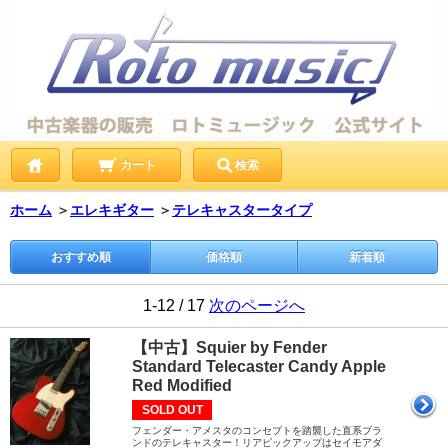
カート
検索
ホーム
＞
エレキギター
＞
テレキャスタータイプ
おすすめ順
価格順
新着順
1-12 / 17
次のページへ
【中古】Squier by Fender
Standard Telecaster Candy Apple
Red Modified
SOLD OUT
フェンダー・アメスタのコンセプトを踏襲した直系ブラ
ンドのテレキャスター！リアピックアップはセイモアダ